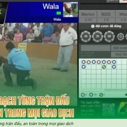
g trận đấu, an toàn trong mọi giao dịch