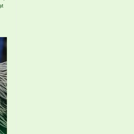
Luật
Bỏ
ạt
Chơi
Lỡ
Minh
Bạch,
Mẹo
Cược
Thắng
Lớn