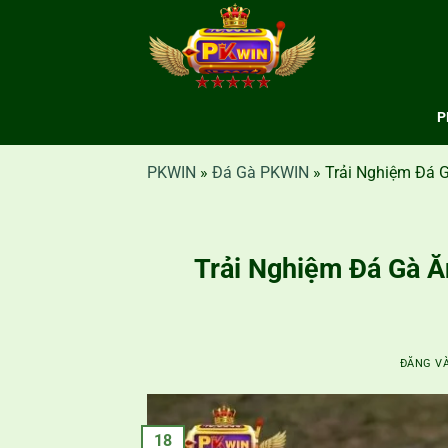
Bỏ
qua
nội
dung
P
PKWIN
»
Đá Gà PKWIN
»
Trải Nghiệm Đá 
Trải Nghiệm Đá Gà Ă
ĐĂNG V
18