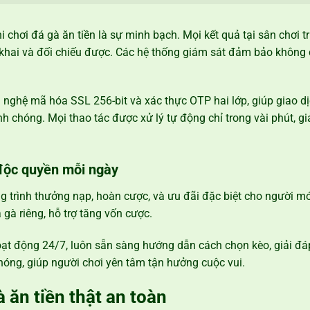
 chơi đá gà ăn tiền là sự minh bạch. Mọi kết quả tại sân chơi t
g khai và đối chiếu được. Các hệ thống giám sát đảm bảo không
 nghệ mã hóa SSL 256-bit và xác thực OTP hai lớp, giúp giao d
anh chóng. Mọi thao tác được xử lý tự động chỉ trong vài phút, g
 độc quyền mỗi ngày
g trình thưởng nạp, hoàn cược, và ưu đãi đặc biệt cho người mớ
gà riêng, hỗ trợ tăng vốn cược.
ạt động 24/7, luôn sẵn sàng hướng dẫn cách chọn kèo, giải đá
hóng, giúp người chơi yên tâm tận hưởng cuộc vui.
 ăn tiền thật an toàn