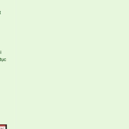
t
g
i
 tục
a