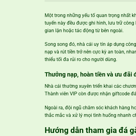
Một trong những yếu tố quan trọng nhất khi
tuyến này đều được ghi hình, lưu trữ côn
gian lận hoặc tác động từ bên ngoài.
Song song đó, nhà cái uy tín áp dụng công
nạp và rút tiền trở nên cực kỳ an toàn, nh
thiểu tối đa rủi ro cho người dùng.
Thưởng nạp, hoàn tiền và ưu đãi
Nhà cái thường xuyên triển khai các chươn
Thành viên VIP còn được nhận giftcode đá 
Ngoài ra, đội ngũ chăm sóc khách hàng ho
thắc mắc và xử lý mọi tình huống nhanh c
Hướng dẫn tham gia đá gà